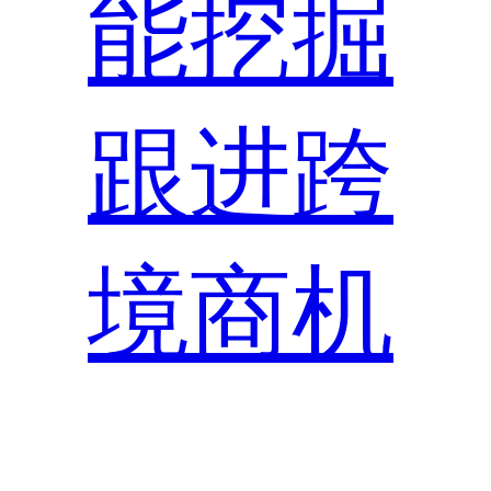
能挖掘
跟进跨
境商机