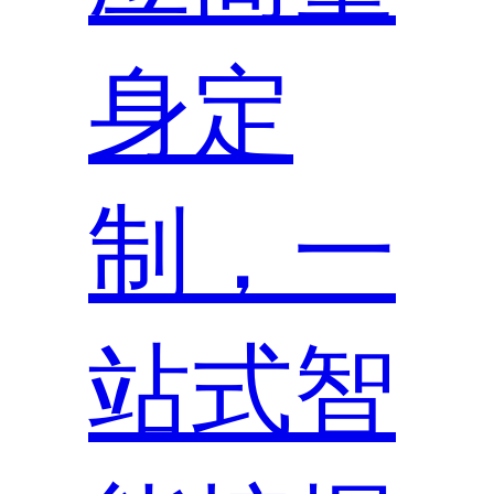
身定
制，一
站式智