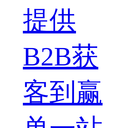
提供
B2B获
客到赢